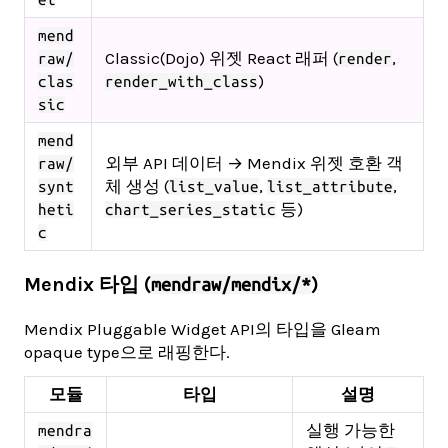
mend
Classic(Dojo) 위젯 React 래퍼 (
,
raw/
render
)
clas
render_with_class
sic
mend
외부 API 데이터 → Mendix 위젯 호환 객
raw/
체 생성 (
,
,
synt
list_value
list_attribute
등)
heti
chart_series_static
c
Mendix 타입 (
)
mendraw/mendix/*
Mendix Pluggable Widget API의 타입을 Gleam
opaque type으로 래핑한다.
모듈
타입
설명
실행 가능한
mendra