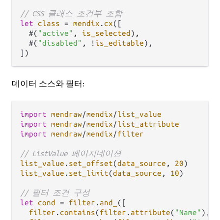
// CSS 클래스 조건부 조합
let
class
=
mendix
.
cx
([

  #(
"active"
, 
is_selected
),

  #(
"disabled"
, 
!
is_editable
),

데이터 소스와 필터:
import
mendraw
/
mendix
/
list_value
import
mendraw
/
mendix
/
list_attribute
import
mendraw
/
mendix
/
filter
// ListValue 페이지네이션
list_value
.
set_offset
(
data_source
, 
20
list_value
.
set_limit
(
data_source
, 
10
)

// 필터 조건 구성
let
cond
=
filter
.
and_
([

filter
.
contains
(
filter
.
attribute
(
"Name"
), 
f