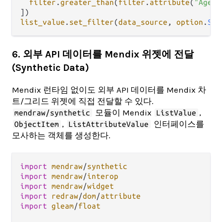
filter
.
greater_than
(
filter
.
attribute
(
"Age"
)
list_value
.
set_filter
(
data_source
, 
option
.
Som
6. 외부 API 데이터를 Mendix 위젯에 전달
(Synthetic Data)
Mendix 런타임 없이도 외부 API 데이터를 Mendix 차
트/그리드 위젯에 직접 전달할 수 있다.
모듈이 Mendix
,
mendraw/synthetic
ListValue
,
인터페이스를
ObjectItem
ListAttributeValue
모사하는 객체를 생성한다.
import
mendraw
/
synthetic
import
mendraw
/
interop
import
mendraw
/
widget
import
redraw
/
dom
/
attribute
import
gleam
/
float