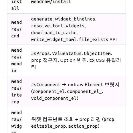
inst
mendraw/install
all
,
generate_widget_bindings
mend
,
resolve_toml_widgets
raw/
,
download_to_cache
cmd
,
API
write_widget_toml
file_exists
mend
,
,
,
JsProps
ValueStatus
ObjectItem
raw/
prop 접근자, Option 변환,
CSS 유틸리
cx
mend
티
ix
mend
→ redraw
브릿지
JsComponent
Element
raw/
(
,
,
component_el
component_el_
inte
)
void_component_el
rop
mend
위젯 컴포넌트 조회 + prop 래핑 (
,
raw/
prop
,
)
widg
editable_prop
action_prop
et