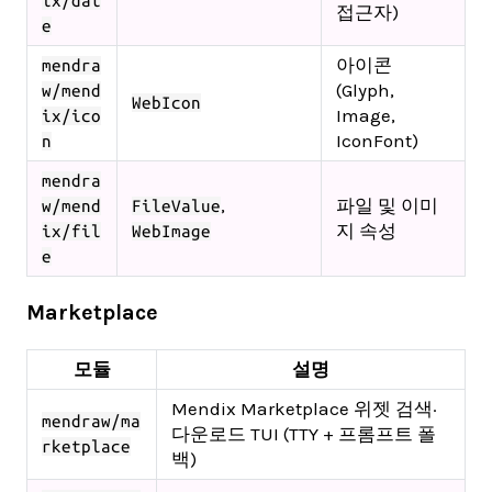
ix/dat
접근자)
e
아이콘
mendra
(Glyph,
w/mend
WebIcon
Image,
ix/ico
IconFont)
n
mendra
,
파일 및 이미
w/mend
FileValue
지 속성
ix/fil
WebImage
e
Marketplace
모듈
설명
Mendix Marketplace 위젯 검색·
mendraw/ma
다운로드 TUI (TTY + 프롬프트 폴
rketplace
백)