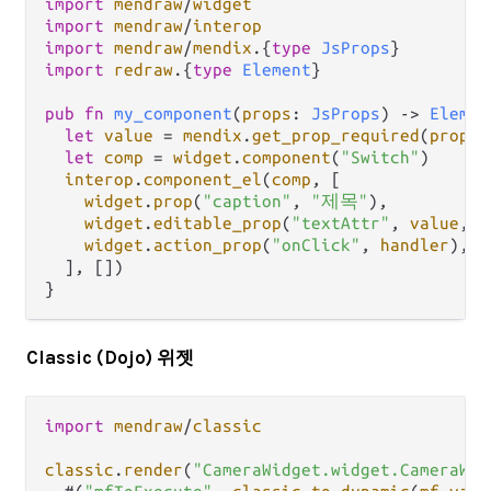
import
mendraw
/
widget
import
mendraw
/
interop
import
mendraw
/
mendix
.
{
type
JsProps
import
redraw
.
{
type
Element
}

pub
fn
my_component
(
props
: 
JsProps
) 
->
Elemen
let
value
=
mendix
.
get_prop_required
(
props
,
let
comp
=
widget
.
component
(
"Switch"
)

interop
.
component_el
(
comp
, [

widget
.
prop
(
"caption"
, 
"제목"
),

widget
.
editable_prop
(
"textAttr"
, 
value
, 
widget
.
action_prop
(
"onClick"
, 
handler
),

  ], [])

Classic (Dojo) 위젯
import
mendraw
/
classic
classic
.
render
(
"CameraWidget.widget.CameraWid