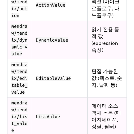
액션 (마이크
w/mend
ActionValue
로플로우, 나
ix/act
노플로우)
ion
mendra
읽기 전용 동
w/mend
적 값
ix/dyn
DynamicValue
(expression
amic_v
속성)
alue
mendra
편집 가능한
w/mend
값 (텍스트, 숫
ix/edi
EditableValue
자, 날짜 등)
table_
value
mendra
데이터 소스
w/mend
객체 목록 (페
ix/lis
ListValue
이지네이션,
t_valu
정렬, 필터)
e