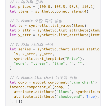
// 1. 데이터 준비
let
prices
=
 [
100.0
, 
105.5
, 
98.3
, 
110.2
let
items
=
synthetic
.
object_items
(
4
)

// 2. Mendix 호환 객체 생성
let
lv
=
synthetic
.
list_value
(
items
let
x_attr
=
synthetic
.
list_attribute
(
items
, 
let
y_attr
=
synthetic
.
list_attribute
(
items
, 
// 3. 차트 시리즈 구성
let
series
=
synthetic
.
chart_series_static
(

lv
, 
x_attr
, 
y_attr
,

synthetic
.
text_template
(
"Price"
),

"none"
, 
"linear"
, 
"line"
, 
""
, 
""
,

)

// 4. Mendix Line chart 위젯에 전달
let
comp
=
widget
.
component
(
"Line chart"
interop
.
component_el
(
comp
, [

attribute
.
attribute
(
"lines"
, 
synthetic
.
to_j
attribute
.
attribute
(
"showLegend"
, 
True
),
