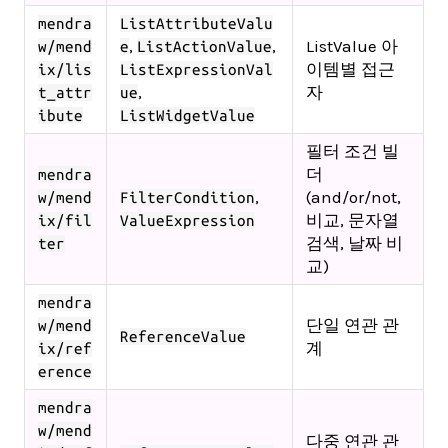
mendra
ListAttributeValu
,
,
ListValue 아
w/mend
e
ListActionValue
이템별 접근
ix/lis
ListExpressionVal
,
자
t_attr
ue
ibute
ListWidgetValue
필터 조건 빌
더
mendra
,
(and/or/not,
w/mend
FilterCondition
비교, 문자열
ix/fil
ValueExpression
검색, 날짜 비
ter
교)
mendra
단일 연관 관
w/mend
ReferenceValue
계
ix/ref
erence
mendra
w/mend
다중 연관 관