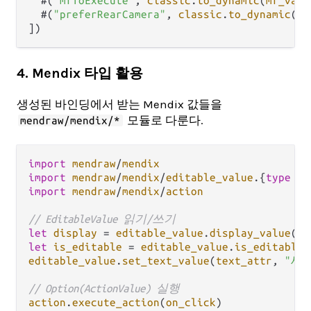
  #(
"mfToExecute"
, 
classic
.
to_dynamic
(
mf_valu
  #(
"preferRearCamera"
, 
classic
.
to_dynamic
(
Tr
4. Mendix 타입 활용
생성된 바인딩에서 받는 Mendix 값들을
모듈로 다룬다.
mendraw/mendix/*
import
mendraw
/
mendix
import
mendraw
/
mendix
/
editable_value
.
{
type
Ed
import
mendraw
/
mendix
/
action
// EditableValue 읽기/쓰기
let
display
=
editable_value
.
display_value
(
te
let
is_editable
=
editable_value
.
is_editable
(
editable_value
.
set_text_value
(
text_attr
, 
"새 
// Option(ActionValue) 실행
action
.
execute_action
(
on_click
)
