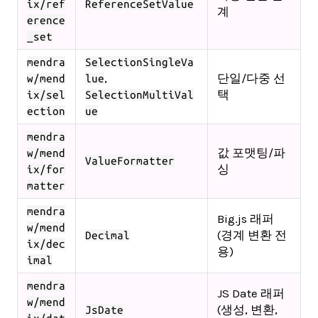
ix/ref
ReferenceSetValue
계
erence
_set
mendra
SelectionSingleVa
,
단일/다중 선
w/mend
lue
택
ix/sel
SelectionMultiVal
ection
ue
mendra
값 포맷팅/파
w/mend
ValueFormatter
싱
ix/for
matter
mendra
Big.js 래퍼
w/mend
(경계 변환 전
Decimal
ix/dec
용)
imal
mendra
JS Date 래퍼
w/mend
(생성, 변환,
JsDate